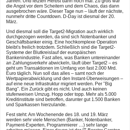
Jahren. Und letzten Herbst dann noch mal. Zu groß war
die Angst vor dem Scheitern und dem Chaos, das dann
ausgebrochen wäre. Dieser Tage nun – läuft der nächste,
nunmehr dritte Countdown. D-Day ist diesmal der 20.
März.
Und diesmal soll die Target2-Migration auch wirklich
durchgezogen werden, da sind sich Notenbanker und
Geschäftsbanker einig. Eine hochkomplexe Operation
bleibt's freilich trotzdem. Schließlich sind die Target2-
Systeme der Blutkreislauf der europäischen
Bankenindustrie. Fast alles, was Banken untereinander
an Zahlungsverkehr abwickeln, läuft über Target2 – es
geht um Transaktionen im Umfang von fast 2.000 Mrd.
Euro täglich. Nun soll das alles – samt noch der
Wertpapierabwicklung und den Instant-Überweisungen –
auf eine neue Infrastruktur migriert werden. Per "Big
Bang". Ein Zurück gibt es nicht. Und auch keinen
stufenweisen Umzug. Hopp oder topp. Mehr als 5.000
Kreditinstitute sind betroffen, darunter gut 1.500 Banken
und Sparkassen hierzulande.
Fest steht: Am Wochenende des 18. und 19. März
werden sehr viele Menschen (Banker, Notenbanker,
Payment-Experten, Programmierer …) sehr lange