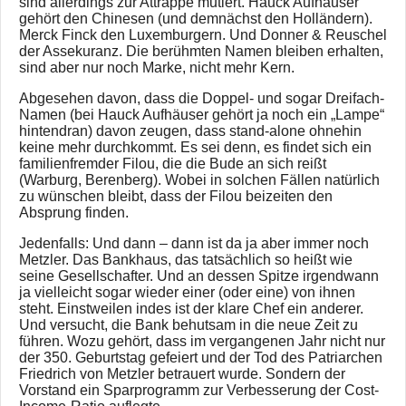
sind allerdings zur Attrappe mutiert. Hauck Aufhäuser
gehört den Chinesen (und demnächst den Holländern).
Merck Finck den Luxemburgern. Und Donner & Reuschel
der Assekuranz. Die berühmten Namen bleiben erhalten,
sind aber nur noch Marke, nicht mehr Kern.
Abgesehen davon, dass die Doppel- und sogar Dreifach-
Namen (bei Hauck Aufhäuser gehört ja noch ein „Lampe“
hintendran) davon zeugen, dass stand-alone ohnehin
keine mehr durchkommt. Es sei denn, es findet sich ein
familienfremder Filou, die die Bude an sich reißt
(Warburg, Berenberg). Wobei in solchen Fällen natürlich
zu wünschen bleibt, dass der Filou beizeiten den
Absprung finden.
Jedenfalls: Und dann – dann ist da ja aber immer noch
Metzler. Das Bankhaus, das tatsächlich so heißt wie
seine Gesellschafter. Und an dessen Spitze irgendwann
ja vielleicht sogar wieder einer (oder eine) von ihnen
steht. Einstweilen indes ist der klare Chef ein anderer.
Und versucht, die Bank behutsam in die neue Zeit zu
führen. Wozu gehört, dass im vergangenen Jahr nicht nur
der 350. Geburtstag gefeiert und der Tod des Patriarchen
Friedrich von Metzler betrauert wurde. Sondern der
Vorstand ein Sparprogramm zur Verbesserung der Cost-